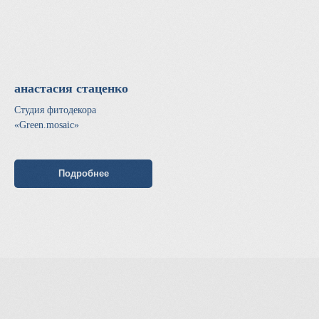
анастасия cтаценко
Студия фитодекора
«Green.mosaic»
Подробнее