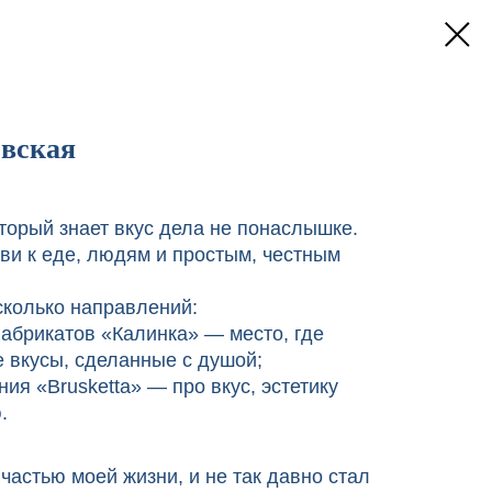
евская
торый знает вкус дела не понаслышке.
ви к еде, людям и простым, честным
сколько направлений:
брикатов «Калинка» — место, где
вкусы, сделанные с душой;
ия «Brusketta» — про вкус, эстетику
.
астью моей жизни, и не так давно стал